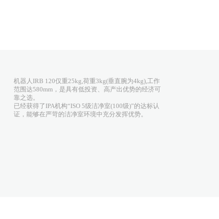
机器人IRB 120仅重25kg,荷重3kg(垂直腕为4kg),工作
范围达580mm，是具有低投资、高产出优势的经济可
靠之选。
已经获得了IPA机构“ISO 5级洁净室(100级)”的达标认
证，能够在严苛的洁净室环境中充分发挥优势。