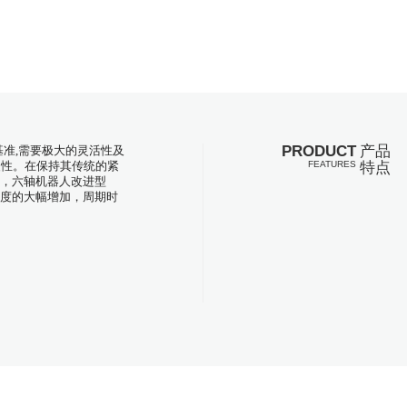
PRODUCT
产品
的基准,需要极大的灵活性及
FEATURES
特点
复性。在保持其传统的紧
，六轴机器人改进型
最高速度的大幅增加，周期时